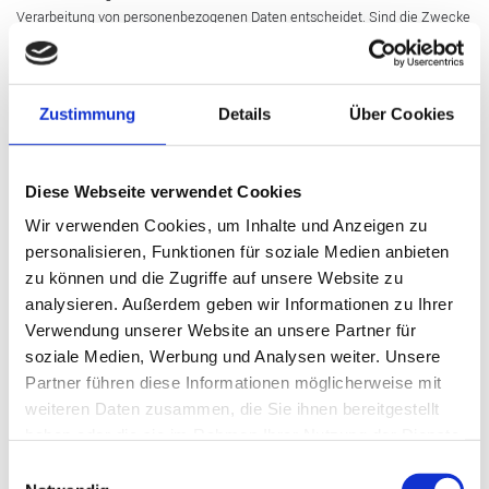
Verarbeitung von personenbezogenen Daten entscheidet. Sind die Zwecke
und Mittel dieser Verarbeitung durch das Unionsrecht oder das Recht der
Mitgliedstaaten vorgegeben, so kann der Verantwortliche beziehungsweise
können die bestimmten Kriterien seiner Benennung nach dem Unionsrecht
oder dem Recht der Mitgliedstaaten vorgesehen werden.
Zustimmung
Details
Über Cookies
h) Auftragsverarbeiter
Auftragsverarbeiter ist eine natürliche oder juristische Person, Behörde,
Diese Webseite verwendet Cookies
Einrichtung oder andere Stelle, die personenbezogene Daten im Auftrag
Wir verwenden Cookies, um Inhalte und Anzeigen zu
des Verantwortlichen verarbeitet.
personalisieren, Funktionen für soziale Medien anbieten
zu können und die Zugriffe auf unsere Website zu
i) Empfänger
analysieren. Außerdem geben wir Informationen zu Ihrer
Empfänger ist eine natürliche oder juristische Person, Behörde, Einrichtung
oder andere Stelle, der personenbezogene Daten offengelegt werden,
Verwendung unserer Website an unsere Partner für
unabhängig davon, ob es sich bei ihr um einen Dritten handelt oder nicht.
soziale Medien, Werbung und Analysen weiter. Unsere
Behörden, die im Rahmen eines bestimmten Untersuchungsauftrags nach
Partner führen diese Informationen möglicherweise mit
dem Unionsrecht oder dem Recht der Mitgliedstaaten möglicherweise
weiteren Daten zusammen, die Sie ihnen bereitgestellt
personenbezogene Daten erhalten, gelten jedoch nicht als Empfänger.
haben oder die sie im Rahmen Ihrer Nutzung der Dienste
gesammelt haben.
Einwilligungsauswahl
j) Dritter